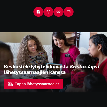
Keskustele lyhytelokuvasta
Kristus-lapsi
lähetyssaarnaajien kanssa
Tapaa lähetyssaarnaajat